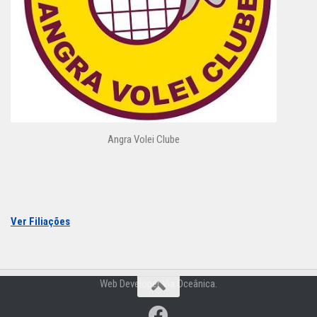
Angra Volei Clube
Ver Filiações
Web Developer Via Oceânica.