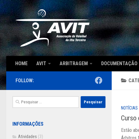
Skip to content
HOME
AVIT
ARBITRAGEM
DOCUMENTAÇÃO
FOLLOW:
CAT
Pesquisar
por:
NOTÍCIAS
Curso 
INFORMAÇÕES
Estão ab
Atividades
(3)
Árbitros 