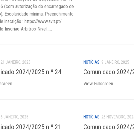
16 (com autorização do encarregado de
); Escolaridade mínima; Preenchimento
de inscrição : https://www.avit.pt/
e-Inscriao-Arbitros-Nivel…...
21 JANEIRO, 2025
NOTÍCIAS
9 JANEIRO, 2025
icado 2024/2025 n.º 24
Comunicado 2024/2
lscreen
View Fullscreen
6 JANEIRO, 2025
NOTÍCIAS
26 NOVEMBRO, 202
icado 2024/2025 n.º 21
Comunicado 2024/2