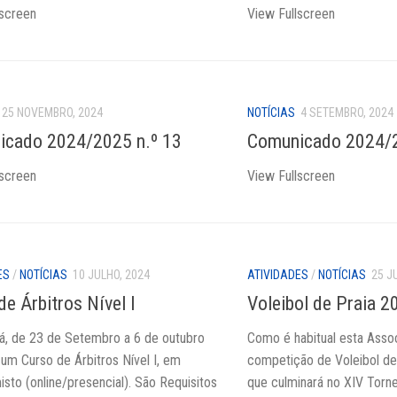
lscreen
View Fullscreen
25 NOVEMBRO, 2024
NOTÍCIAS
4 SETEMBRO, 2024
icado 2024/2025 n.º 13
Comunicado 2024/2
lscreen
View Fullscreen
ES
/
NOTÍCIAS
10 JULHO, 2024
ATIVIDADES
/
NOTÍCIAS
25 J
de Árbitros Nível I
Voleibol de Praia 2
á, de 23 de Setembro a 6 de outubro
Como é habitual esta Asso
um Curso de Árbitros Nível I, em
competição de Voleibol de
sto (online/presencial). São Requisitos
que culminará no XIV Torne