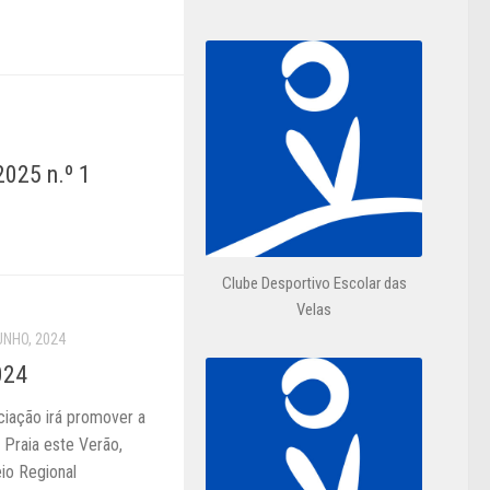
025 n.º 1
Clube Desportivo Escolar das
Velas
UNHO, 2024
024
ciação irá promover a
 Praia este Verão,
io Regional