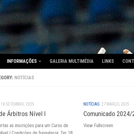
INFORMAÇÕES
GALERIA MULTIMÉDIA
LINKS
CON
EGORY:
NOTÍCIAS
18 SETEMBRO, 2025
NOTÍCIAS
27 MARÇO, 2025
de Árbitros Nível I
Comunicado 2024/2
ertas as inscrições para um Curso de
View Fullscreen
Nível I Condições de frequência: Ter 18