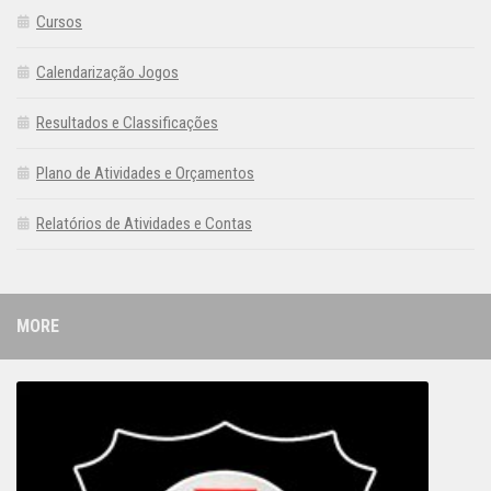
Cursos
Calendarização Jogos
Resultados e Classificações
Plano de Atividades e Orçamentos
Relatórios de Atividades e Contas
MORE