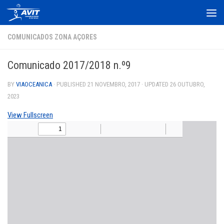
Skip to content
COMUNICADOS ZONA AÇORES
Comunicado 2017/2018 n.º9
BY
VIAOCEANICA
· PUBLISHED
21 NOVEMBRO, 2017
· UPDATED
26 OUTUBRO,
2023
View Fullscreen