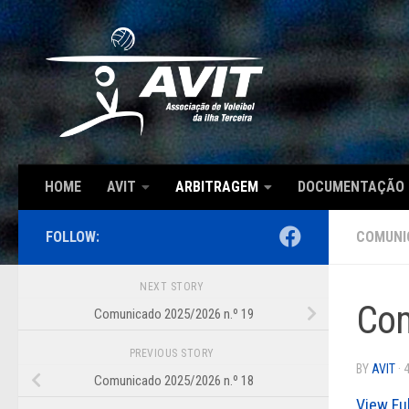
Skip to content
HOME
AVIT
ARBITRAGEM
DOCUMENTAÇÃO
FOLLOW:
COMUNI
NEXT STORY
Com
Comunicado 2025/2026 n.º 19
PREVIOUS STORY
BY
AVIT
·
Comunicado 2025/2026 n.º 18
View Fu