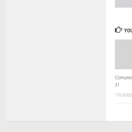
YOU
Comunic
31
7 FEVEREI