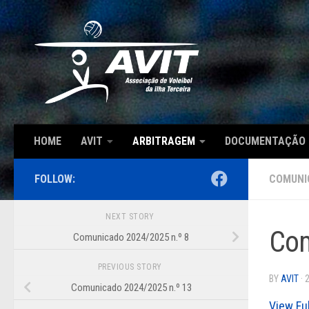
Skip to content
HOME
AVIT
ARBITRAGEM
DOCUMENTAÇÃO
FOLLOW:
COMUNI
NEXT STORY
Com
Comunicado 2024/2025 n.º 8
PREVIOUS STORY
BY
AVIT
·
Comunicado 2024/2025 n.º 13
View Fu