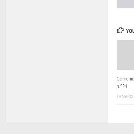
YOU
Comunic
n.º24
19 MARÇO