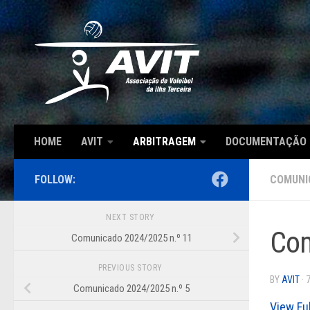
Skip to content
HOME
AVIT
ARBITRAGEM
DOCUMENTAÇÃO
FOLLOW:
COMUNI
NEXT STORY
Com
Comunicado 2024/2025 n.º 11
PREVIOUS STORY
BY
AVIT
·
Comunicado 2024/2025 n.º 5
View Fu