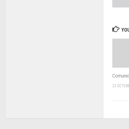
YOU
Comunic
23 SETEM