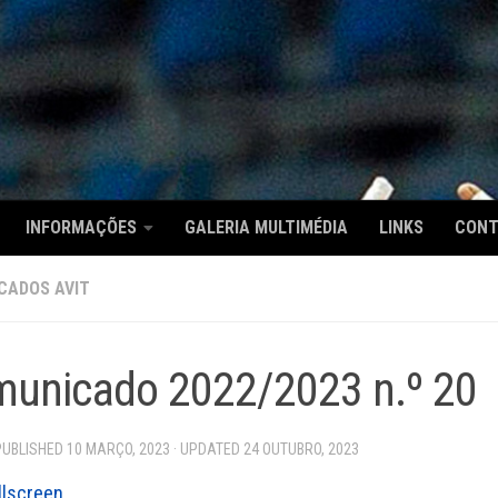
INFORMAÇÕES
GALERIA MULTIMÉDIA
LINKS
CON
CADOS AVIT
unicado 2022/2023 n.º 20
 PUBLISHED
10 MARÇO, 2023
· UPDATED
24 OUTUBRO, 2023
llscreen