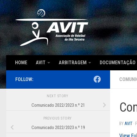
Skip to content
HOME
AVIT
ARBITRAGEM
DOCUMENTAÇÃO
FOLLOW:
COMUNI
NEXT STORY
Com
Comunicado 2022/2023 n.º 21
PREVIOUS STORY
BY
AVIT
·
Comunicado 2022/2023 n.º 19
View Fu