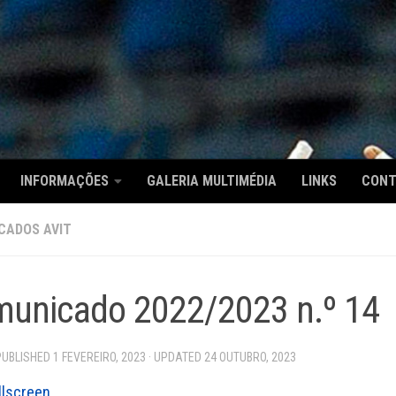
INFORMAÇÕES
GALERIA MULTIMÉDIA
LINKS
CON
CADOS AVIT
unicado 2022/2023 n.º 14
 PUBLISHED
1 FEVEREIRO, 2023
· UPDATED
24 OUTUBRO, 2023
llscreen